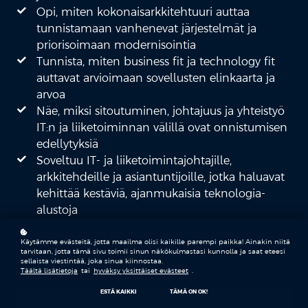
Opi, miten kokonaisarkkitehtuuri auttaa
tunnistamaan vanhenevat järjestelmät ja
priorisoimaan modernisointia
Tunnista, miten business fit ja technology fit
auttavat arvioimaan sovellusten elinkaarta ja
arvoa
Näe, miksi sitoutuminen, johtajuus ja yhteistyö
IT:n ja liiketoiminnan välillä ovat onnistumisen
edellytyksiä
Soveltuu IT- ja liiketoimintajohtajille,
arkkitehdeille ja asiantuntijoille, jotka haluavat
kehittää kestäviä, ajanmukaisia teknologia-
alustoja
Käytämme evästeitä, jotta maailma olisi kaikille parempi paikka! Ainakin niitä
Koulutukseen sisältyvät teemat:
tarvitaan, jotta tämä sivu toimii sinun näkökulmastasi kunnolla ja saat eteesi
sellaista viestintää, joka sinua kiinnostaa.
Täältä lisätietoja
tai
hyväksy yksittäiset evästeet
.
ESTÄ KAIKKI
TÄMÄ ON OK!
ARKKITEHTUURI