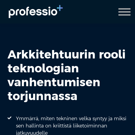
AI Coach
Pyydä demo
Hanki Professio+
Arkkitehtuurin rooli
teknologian
vanhentumisen
torjunnassa
Ymmärrä, miten tekninen velka syntyy ja miksi
sen hallinta on kriittistä liiketoiminnan
jatkuvuudelle