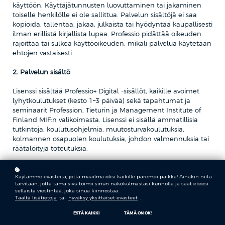
käyttöön. Käyttäjätunnusten luovuttaminen tai jakaminen
toiselle henkilölle ei ole sallittua. Palvelun sisältöjä ei saa
kopioida, tallentaa, jakaa, julkaista tai hyödyntää kaupallisesti
ilman erillistä kirjallista lupaa. Professio pidättää oikeuden
rajoittaa tai sulkea käyttöoikeuden, mikäli palvelua käytetään
ehtojen vastaisesti.
2. Palvelun sisältö
Lisenssi sisältää Professio+ Digital -sisällöt, kaikille avoimet
lyhytkoulutukset (kesto 1–3 päivää) sekä tapahtumat ja
seminaarit Profession, Tieturin ja Management Institute of
Finland MIF:n valikoimasta. Lisenssi ei sisällä ammatillisia
tutkintoja, koulutusohjelmia, muutosturvakoulutuksia,
kolmannen osapuolen koulutuksia, johdon valmennuksia tai
räätälöityjä toteutuksia.
3. Sopimuksen kesto ja maksaminen
Käytämme evästeitä, jotta maailma olisi kaikille parempi paikka! Ainakin niitä
tarvitaan, jotta tämä sivu toimii sinun näkökulmastasi kunnolla ja saat eteesi
Sopimuskausi on 12 kuukautta. Sopimus jatkuu tämän
sellaista viestintää, joka sinua kiinnostaa.
jälkeen automaattisesti 6 kuukauden jaksoissa.
Täältä lisätietoja
tai
hyväksy yksittäiset evästeet
.
Irtisanomisaika on 2 kuukautta 12 kuukauden
ESTÄ KAIKKI
TÄMÄ ON OK!
sopimuskaudella ja 1 kuukausi 6 kuukauden jatkokausilla.
Maksutapa on lasku. Laskutuslisä on 12 € + alv 25,5 % / lasku.