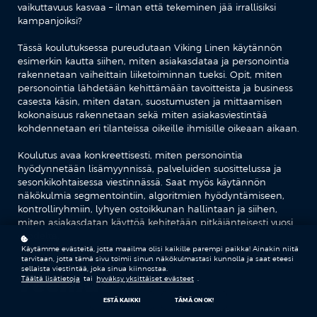
vaikuttavuus kasvaa – ilman että tekeminen jää irrallisiksi
kampanjoiksi?
Tässä koulutuksessa pureudutaan Viking Linen käytännön
esimerkin kautta siihen, miten asiakasdataa ja personointia
rakennetaan vaiheittain liiketoiminnan tueksi. Opit, miten
personointia lähdetään kehittämään tavoitteista ja business
casesta käsin, miten datan, suostumusten ja mittaamisen
kokonaisuus rakennetaan sekä miten asiakasviestintää
kohdennetaan eri tilanteissa oikeille ihmisille oikeaan aikaan.
Koulutus avaa konkreettisesti, miten personointia
hyödynnetään lisämyynnissä, palveluiden suosittelussa ja
sesonkikohtaisessa viestinnässä. Saat myös käytännön
näkökulmia segmentointiin, algoritmien hyödyntämiseen,
kontrolliryhmiin, lyhyen ostoikkunan hallintaan ja siihen,
miten asiakasdatan käyttöä kehitetään pitkäjänteisesti vuosi
vuodelta.
Käytämme evästeitä, jotta maailma olisi kaikille parempi paikka! Ainakin niitä
tarvitaan, jotta tämä sivu toimii sinun näkökulmastasi kunnolla ja saat eteesi
sellaista viestintää, joka sinua kiinnostaa.
Teemat
Täältä lisätietoja
tai
hyväksy yksittäiset evästeet
.
ESTÄ KAIKKI
TÄMÄ ON OK!