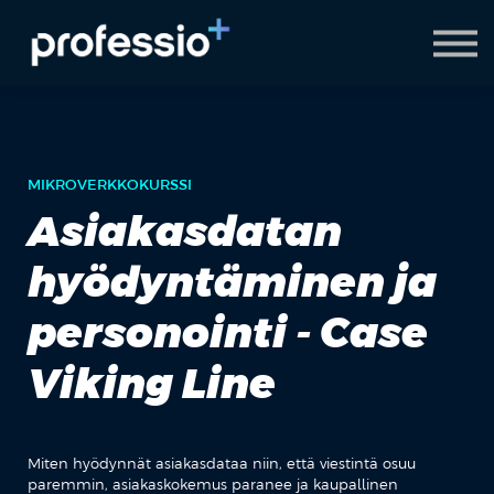
AI Coach
Pyydä demo
Hanki Professio+
MIKROVERKKOKURSSI
Asiakasdatan
hyödyntäminen ja
personointi - Case
Viking Line
Miten hyödynnät asiakasdataa niin, että viestintä osuu
paremmin, asiakaskokemus paranee ja kaupallinen