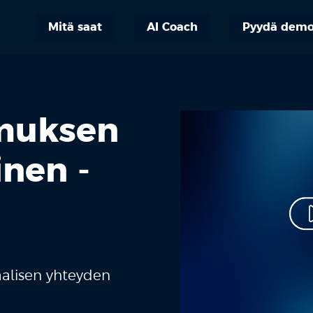
Mitä saat
AI Coach
Pyydä dem
muksen
nen -
alisen yhteyden