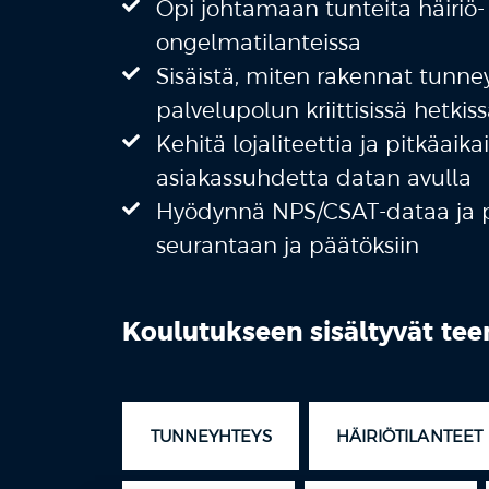
Opi johtamaan tunteita häiriö- 
ongelmatilanteissa
Sisäistä, miten rakennat tunne
palvelupolun kriittisissä hetkis
Kehitä lojaliteettia ja pitkäaika
asiakassuhdetta datan avulla
Hyödynnä NPS/CSAT-dataa ja p
seurantaan ja päätöksiin
Koulutukseen sisältyvät tee
TUNNEYHTEYS
HÄIRIÖTILANTEET