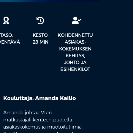
TASO:
KESTO:
KOHDENNETTU
VENTÄVÄ
28 MIN
ASIAKAS-
KOKEMUKSEN
KEHITYS,
JOHTO JA
ESIHENKILÖT
Kouluttaja: Amanda Kailio
Amanda johtaa VR:n
matkustajaliikenteen puolella
asiakaskokemus ja muotoilutiimiä.