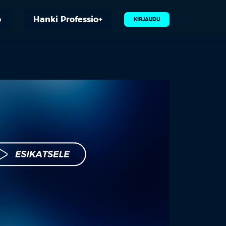
o
Hanki Professio+
KIRJAUDU