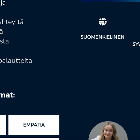
ja
yhteyttä
sä
SUOMENKIELINEN
ista
SY
alautteita
mat:
EMPATIA