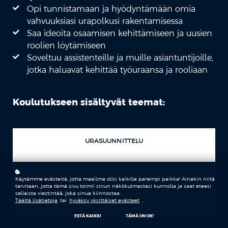
Opi tunnistamaan ja hyödyntämään omia
vahvuuksiasi urapolkusi rakentamisessa
Saa ideoita osaamisen kehittämiseen ja uusien
roolien löytämiseen
Soveltuu assistenteille ja muille asiantuntijoille,
jotka haluavat kehittää työuraansa ja rooliaan
Koulutukseen sisältyvät teemat:
URASUUNNITTELU
AMMATILLINENKASVU
Käytämme evästeitä, jotta maailma olisi kaikille parempi paikka! Ainakin niitä
tarvitaan, jotta tämä sivu toimii sinun näkökulmastasi kunnolla ja saat eteesi
sellaista viestintää, joka sinua kiinnostaa.
Täältä lisätietoja
tai
hyväksy yksittäiset evästeet
.
ROOLINMUOTOILU
ESTÄ KAIKKI
TÄMÄ ON OK!