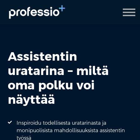
AI Coach
Pyydä demo
Hanki Professio+
Assistentin
uratarina – miltä
oma polku voi
näyttää
Inspiroidu todellisesta uratarinasta ja
monipuolisista mahdollisuuksista assistentin
työssä