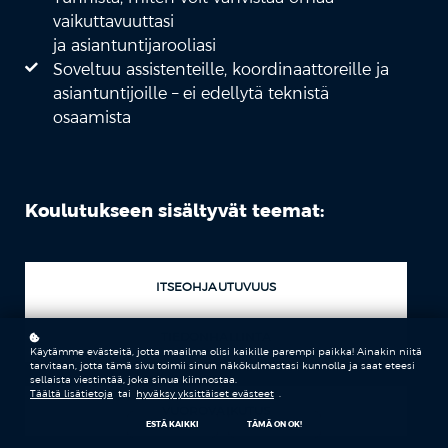
vaikuttavuuttasi
ja asiantuntijarooliasi
Soveltuu assistenteille, koordinaattoreille ja
asiantuntijoille – ei edellytä teknistä
osaamista
Koulutukseen sisältyvät teemat:
ITSEOHJAUTUVUUS
TIEDONHALLINTA
Käytämme evästeitä, jotta maailma olisi kaikille parempi paikka! Ainakin niitä
tarvitaan, jotta tämä sivu toimii sinun näkökulmastasi kunnolla ja saat eteesi
sellaista viestintää, joka sinua kiinnostaa.
Täältä lisätietoja
tai
hyväksy yksittäiset evästeet
.
VUOROVAIKUTUS
ESTÄ KAIKKI
TÄMÄ ON OK!