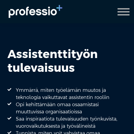
AI Coach
Pyydä demo
Hanki Professio+
Assistenttityön
tulevaisuus
Ymmärrä, miten työelämän muutos ja
teknologia vaikuttavat assistentin rooliin
Opi kehittämään omaa osaamistasi
muuttuvissa organisaatioissa
Saa inspiraatiota tulevaisuuden työnkuvista,
vuorovaikutuksesta ja työvälineistä
Tunnista, miten voit vahvistaa omaa