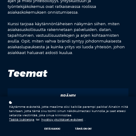
ajan ja miksi yhteisöllisyys, yrityskulttuuri ja
työntekijäkokemus ovat ratkaisevassa roolissa
asiakaskokemuksen onnistumisessa.
Kurssi tarjoaa käytännönläheisen näkymän siihen, miten
asiakasuskollisuutta rakennetaan palveluiden, datan,
tapahtumien, vastuullisuustekojen ja arjen kohtaamisten
avulla. Opit, miten vahva brändi syntyy johdonmukaisesta
asiakaslupauksesta ja kuinka yritys voi luoda yhteisön, johon
asiakkaat haluavat aidosti kuulua.
Teemat
BRÄNDI
Käytämme evästeitä, jotta maailma olisi kaikille parempi paikka! Ainakin niitä
LUOTTAMUS
tarvitaan, jotta tämä sivu toimii sinun näkökulmastasi kunnolla ja saat eteesi
sellaista viestintää, joka sinua kiinnostaa.
Täältä lisätietoja
tai
hyväksy yksittäiset evästeet
.
ESTÄ KAIKKI
TÄMÄ ON OK!
KULTTUURI