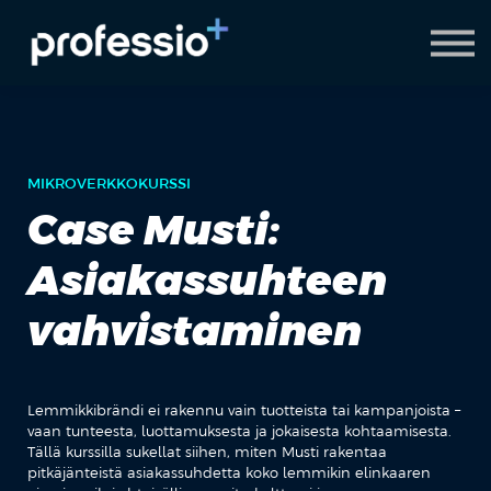
AI Coach
Pyydä demo
Hanki Professio+
MIKROVERKKOKURSSI
Case Musti:
Asiakassuhteen
vahvistaminen
Lemmikkibrändi ei rakennu vain tuotteista tai kampanjoista –
vaan tunteesta, luottamuksesta ja jokaisesta kohtaamisesta.
Tällä kurssilla sukellat siihen, miten Musti rakentaa
pitkäjänteistä asiakassuhdetta koko lemmikin elinkaaren