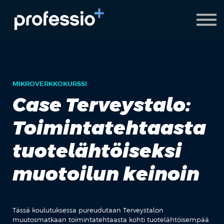
AI Coach
Pyydä demo
Hanki Professio+
MIKROVERKKOKURSSI
Case Terveystalo:
Toimintatehtaasta
tuotelähtöiseksi
muotoilun keinoin
Tässä koulutuksessa pureudutaan Terveystalon
muutosmatkaan toimintatehtaasta kohti tuotelähtöisempää