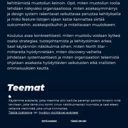
kehittämistä muotoilun keinoin. Opit, miten muotoilun roolia
tehdään näkyväksi organisaatiossa, miten asiakasymmärrys
ja design system rakentavat vaikuttavaa perustaa kehitykselle
ja miksi feature-listojen sijaan katse kannattaa siirtää
outcomeihin, asiakaspolkuihin ja mitattavaan muutokseen.
Koulutus avaa konkreettisesti, miten muotoilu voidaan kytkeä
osaksi strategiaa, tuotejohtamista ja kehitystiimien arkea.
Saat käytännön näkökulmia siihen, miten North Star -
mittareita hyödynnetään, miten discovery-vaihetta
johdetaan systemaattisesti ja miten organisaation tekemistä
ohjataan asiakasta hyödyttävien vaikutusten eikä irrallisten
ominaisuuksien kautta.
Teemat
Käytämme evästeitä, jotta maailma olisi kaikille parempi paikka! Ainakin niitä
tarvitaan, jotta tämä sivu toimii sinun näkökulmastasi kunnolla ja saat eteesi
PALVELUMUOTOILU
sellaista viestintää, joka sinua kiinnostaa.
Täältä lisätietoja
tai
hyväksy yksittäiset evästeet
.
ESTÄ KAIKKI
TÄMÄ ON OK!
TUOTELÄHTÖISYYS