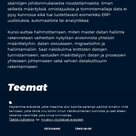
sääntöjen johdonmukaisesta noudattamisesta. Ilman
selkeitä määrityksiä, omistajuuksia ja toimintamalleja data ei
pysy kunnossa eikä tue luotettavasti esimerkiksi ERP-
uudistuksia, automaatiota tai analytiikkaa.
Kurssi auttaa hahmottamaan, miten master datan hallinta
rakennetaan vaiheittain nykytilan arvioinnista yhteisiin
määrittelyihin, datan siivoukseen, migraatioihin ja
hallintamalliin. Saat näkökulmia kriittisten datojen
tunnistamiseen, vastuiden määrittelyyn, datan ja prosessien
yhteiseen johtamiseen sekä vahvan datakulttuurin
rakentamiseen.
Teemat
Käytämme evästeitä, jotta maailma olisi kaikille parempi paikka! Ainakin niitä
MASTER DATA
tarvitaan, jotta tämä sivu toimii sinun näkökulmastasi kunnolla ja saat eteesi
sellaista viestintää, joka sinua kiinnostaa.
Täältä lisätietoja
tai
hyväksy yksittäiset evästeet
.
ESTÄ KAIKKI
TÄMÄ ON OK!
HALLINTAMALLI