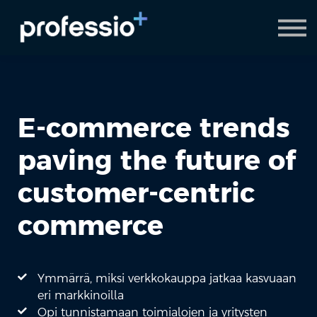
AI Coach
Pyydä demo
Hanki Professio+
E-commerce trends
paving the future of
customer-centric
commerce
Ymmärrä, miksi verkkokauppa jatkaa kasvuaan
eri markkinoilla
Opi tunnistamaan toimialojen ja yritysten