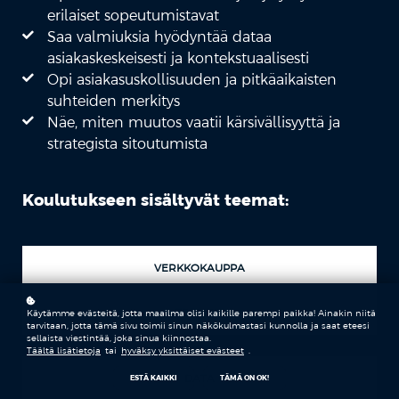
erilaiset sopeutumistavat
Saa valmiuksia hyödyntää dataa
asiakaskeskeisesti ja kontekstuaalisesti
Opi asiakasuskollisuuden ja pitkäaikaisten
suhteiden merkitys
Näe, miten muutos vaatii kärsivällisyyttä ja
strategista sitoutumista
Koulutukseen sisältyvät teemat:
VERKKOKAUPPA
TRENDIT
Käytämme evästeitä, jotta maailma olisi kaikille parempi paikka! Ainakin niitä
tarvitaan, jotta tämä sivu toimii sinun näkökulmastasi kunnolla ja saat eteesi
sellaista viestintää, joka sinua kiinnostaa.
Täältä lisätietoja
tai
hyväksy yksittäiset evästeet
.
DATA
ESTÄ KAIKKI
TÄMÄ ON OK!