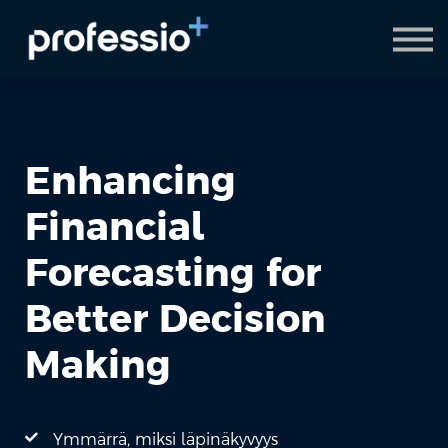
AI Coach
Pyydä demo
Hanki Professio+
Enhancing
Financial
Forecasting for
Better Decision
Making
Ymmärrä, miksi läpinäkyvyys