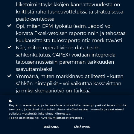
liiketoimintayksikköjen kannattavuudesta on
kriittistä rahoitusneuvotteluissa ja strategisessa
päätöksenteossa
Opi, miten EPM-työkalu (esim. Jedox) voi
korvata Excel-vetoisen raportoinnin ja tehostaa
kuukausittaista tulosraportointia merkittävästi
Näe, miten operatiivinen data (esim.
sähkönkulutus, CAPEX) voidaan integroida
talousennusteisiin paremman tarkkuuden
saavuttamiseksi
Ymmärrä, miten markkinavolatiliteetti – kuten
sähkön hintapiikit – voi vaikuttaa kassavirtaan
ja miksi skenaariotyö on tärkeää
Opi, miten AI ja analytiikka voivat tukea
investointiputkea, päätöksenteon nopeutta ja
Käytämme evästeitä, jotta maailma olisi kaikille parempi paikka! Ainakin niitä
tarvitaan, jotta tämä sivu toimii sinun näkökulmastasi kunnolla ja saat eteesi
materiaalien valmistelua, vaikka kaikkiin
sellaista viestintää, joka sinua kiinnostaa.
Täältä lisätietoja
tai
hyväksy yksittäiset evästeet
.
liiketoimintamalleihin ei löydy “low hanging
fruit” -ratkaisuja
ESTÄ KAIKKI
TÄMÄ ON OK!