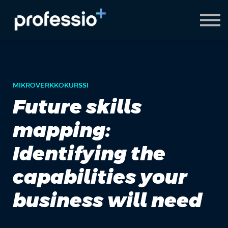
AI Coach
Pyydä demo
Hanki Professio+
MIKROVERKKOKURSSI
Future skills
mapping:
Identifying the
capabilities your
business will need