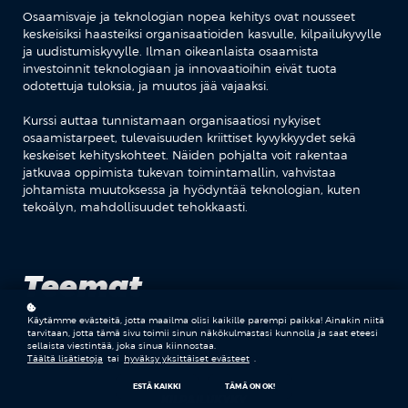
Osaamisvaje ja teknologian nopea kehitys ovat nousseet
keskeisiksi haasteiksi organisaatioiden kasvulle, kilpailukyvylle
ja uudistumiskyvylle. Ilman oikeanlaista osaamista
investoinnit teknologiaan ja innovaatioihin eivät tuota
odotettuja tuloksia, ja muutos jää vajaaksi.
Kurssi auttaa tunnistamaan organisaatiosi nykyiset
osaamistarpeet, tulevaisuuden kriittiset kyvykkyydet sekä
keskeiset kehityskohteet. Näiden pohjalta voit rakentaa
jatkuvaa oppimista tukevan toimintamallin, vahvistaa
johtamista muutoksessa ja hyödyntää teknologian, kuten
tekoälyn, mahdollisuudet tehokkaasti.
Teemat
Käytämme evästeitä, jotta maailma olisi kaikille parempi paikka! Ainakin niitä
tarvitaan, jotta tämä sivu toimii sinun näkökulmastasi kunnolla ja saat eteesi
sellaista viestintää, joka sinua kiinnostaa.
OSAAMISVAJE
Täältä lisätietoja
tai
hyväksy yksittäiset evästeet
.
ESTÄ KAIKKI
TÄMÄ ON OK!
KILPAILUKYKY