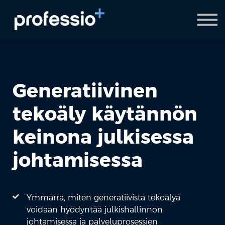
AI Coach
Pyydä demo
Hanki Professio+
Generatiivinen
tekoäly käytännön
keinona julkisessa
johtamisessa
Ymmärrä, miten generatiivista tekoälyä
voidaan hyödyntää julkishallinnon
johtamisessa ja palveluprosessien