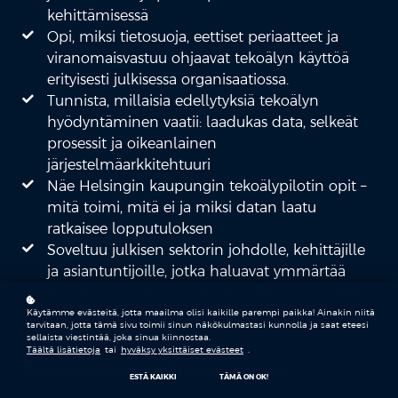
kehittämisessä
Opi, miksi tietosuoja, eettiset periaatteet ja
viranomaisvastuu ohjaavat tekoälyn käyttöä
erityisesti julkisessa organisaatiossa.
Tunnista, millaisia edellytyksiä tekoälyn
hyödyntäminen vaatii: laadukas data, selkeät
prosessit ja oikeanlainen
järjestelmäarkkitehtuuri
Näe Helsingin kaupungin tekoälypilotin opit –
mitä toimi, mitä ei ja miksi datan laatu
ratkaisee lopputuloksen
Soveltuu julkisen sektorin johdolle, kehittäjille
ja asiantuntijoille, jotka haluavat ymmärtää
tekoälyn käytön käytännön reunaehdot, riskit
ja mahdollisuudet
Käytämme evästeitä, jotta maailma olisi kaikille parempi paikka! Ainakin niitä
tarvitaan, jotta tämä sivu toimii sinun näkökulmastasi kunnolla ja saat eteesi
sellaista viestintää, joka sinua kiinnostaa.
Täältä lisätietoja
tai
hyväksy yksittäiset evästeet
.
Koulutukseen sisältyvät teemat:
ESTÄ KAIKKI
TÄMÄ ON OK!