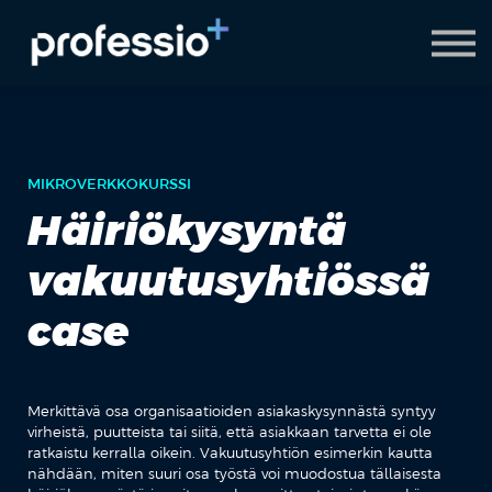
AI Coach
Pyydä demo
Hanki Professio+
MIKROVERKKOKURSSI
Häiriökysyntä
vakuutusyhtiössä
case
Merkittävä osa organisaatioiden asiakaskysynnästä syntyy
virheistä, puutteista tai siitä, että asiakkaan tarvetta ei ole
ratkaistu kerralla oikein. Vakuutusyhtiön esimerkin kautta
nähdään, miten suuri osa työstä voi muodostua tällaisesta