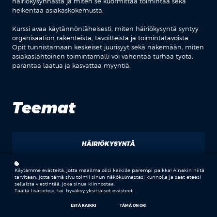
häiriökysynnästä ja miten se kuormittaa toimintaa sekä
heikentää asiakaskokemusta.
Kurssi avaa käytännönläheisesti, miten häiriökysyntä syntyy
organisaation rakenteista, tavoitteista ja toimintatavoista.
Opit tunnistamaan keskeiset juurisyyt sekä näkemään, miten
asiakaslähtöinen toimintamalli voi vähentää turhaa työtä,
parantaa laatua ja kasvattaa myyntiä.
Teemat
HÄIRIÖKYSYNTÄ
ASIAKASKOKEMUS
Käytämme evästeitä, jotta maailma olisi kaikille parempi paikka! Ainakin niitä
tarvitaan, jotta tämä sivu toimii sinun näkökulmastasi kunnolla ja saat eteesi
sellaista viestintää, joka sinua kiinnostaa.
Täältä lisätietoja
tai
hyväksy yksittäiset evästeet
.
VAIKUTTAVUUS
ESTÄ KAIKKI
TÄMÄ ON OK!