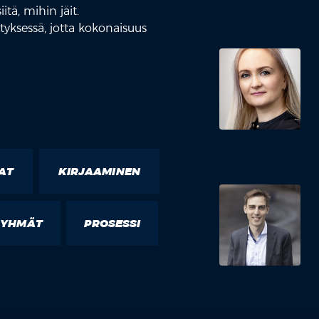
itä, mihin jäit.
yksessä, jotta kokonaisuus
AT
KIRJAAMINEN
RYHMÄT
PROSESSI