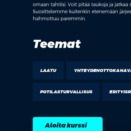
omaan tahtiisi. Voit pitää taukoja ja jatkaa si
Suosittelemme kuitenkin etenemään järjest
hahmottuu paremmin.
Teemat
LAATU
YHTEYDENOTTOKANAV
POTILASTURVALLISUS
ERITYIS
Aloita kurssi