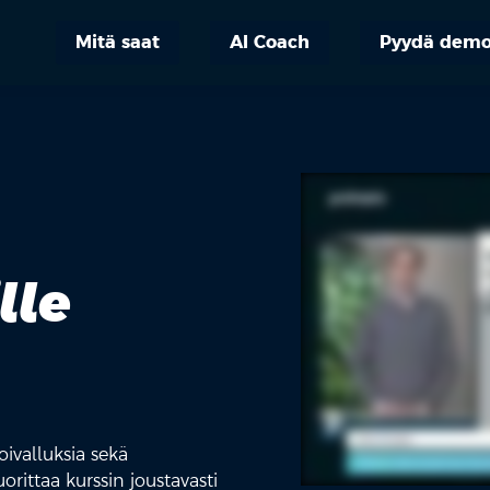
Mitä saat
AI Coach
Pyydä dem
lle
.
oivalluksia sekä
orittaa kurssin joustavasti