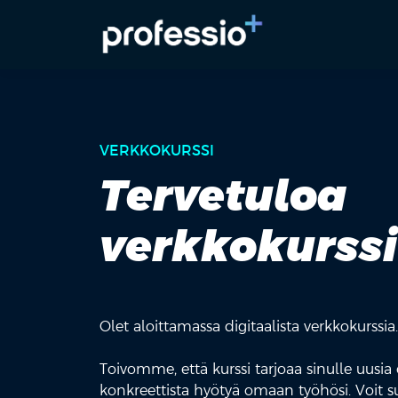
VERKKOKURSSI
Tervetuloa
verkkokurssi
Olet aloittamassa digitaalista verkkokurssia
Toivomme, että kurssi tarjoaa sinulle uusia 
konkreettista hyötyä omaan työhösi. Voit su