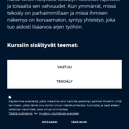
ja toisaalta sen vahvuudet. Kun ymmärrät, missä
tekoäly on parhaimmillaan ja missä ihmisen
näkemys on korvaamaton, syntyy yhteistyö, joka
tuo aidosti lisäarvoa arjen työhön.
Kurssiin sisältyvät teemat:
VASTUU
TEKOÄLY
Käytämme evästeitä, jotta maailma olisi kaikille parempi paikka! Ainakin niitä
LISÄARVO
tarvitaan, jotta tämä sivu toimii sinun näkökulmastasi kunnolla ja saat eteesi
sellaista viestintää, joka sinua kiinnostaa.
Täältä lisätietoja
tai
hyväksy yksittäiset evästeet
.
ESTÄ KAIKKI
TÄMÄ ON OK!
PÄÄTÖKSENTEKO