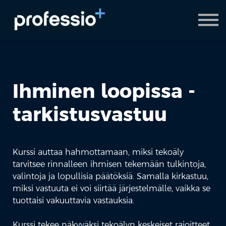
AI Coach
Pyydä demo
Hanki Professio+
Ihminen loopissa -
tarkistusvastuu
Kurssi auttaa hahmottamaan, miksi tekoäly
tarvitsee rinnalleen ihmisen tekemään tulkintoja,
valintoja ja lopullisia päätöksiä. Samalla kirkastuu,
miksi vastuuta ei voi siirtää järjestelmälle, vaikka se
tuottaisi vakuuttavia vastauksia.
Kurssi tekee näkyväksi tekoälyn keskeiset rajoitteet