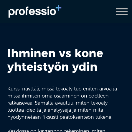
AI Coach
Pyydä demo
Hanki Professio+
Ihminen vs kone
yhteistyön ydin
Kurssi näyttää, missä tekoäly tuo eniten arvoa ja
missä ihmisen oma osaaminen on edelleen
ratkaisevaa. Samalla avautuu, miten tekoäly
tuottaa ideoita ja analyysejä ja miten niitä
hyödynnetään fiksusti päätöksenteon tukena.
Keskiössä on käytännön tekeminen: miten