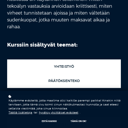
tekoälyn vastauksia arvioidaan kriittisesti, miten
virheet tunnistetaan ajoissa ja miten vältetään
sudenkuopat, jotka muuten maksavat aikaa ja
rahaa.
Kurssiin sisältyvät teemat:
YHTEISTYÖ
PÄÄTÖKSENTEKO
Käytämme evästeitä, jotta maailma olisi kaikille parempi paikka! Ainakin niitä
TEKOÄLY
tarvitaan, jotta tämä sivu toimii sinun näkökulmastasi kunnolla ja saat eteesi
sellaista viestintää, joka sinua kiinnostaa.
Täältä lisätietoja
tai
hyväksy yksittäiset evästeet
.
ESTÄ KAIKKI
TÄMÄ ON OK!
HALLUSINAATIOT