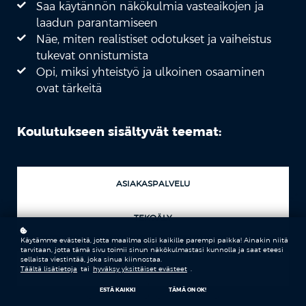
Saa käytännön näkökulmia vasteaikojen ja
laadun parantamiseen
Näe, miten realistiset odotukset ja vaiheistus
tukevat onnistumista
Opi, miksi yhteistyö ja ulkoinen osaaminen
ovat tärkeitä
Koulutukseen sisältyvät teemat:
ASIAKASPALVELU
TEKOÄLY
Käytämme evästeitä, jotta maailma olisi kaikille parempi paikka! Ainakin niitä
tarvitaan, jotta tämä sivu toimii sinun näkökulmastasi kunnolla ja saat eteesi
sellaista viestintää, joka sinua kiinnostaa.
PILOTOINTI
Täältä lisätietoja
tai
hyväksy yksittäiset evästeet
.
ESTÄ KAIKKI
TÄMÄ ON OK!