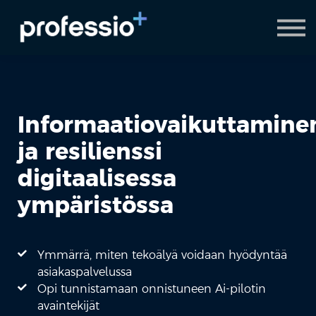
AI Coach
Pyydä demo
Hanki Professio+
Informaatiovaikuttamine
ja resilienssi
digitaalisessa
ympäristössa
Ymmärrä, miten tekoälyä voidaan hyödyntää
asiakaspalvelussa
Opi tunnistamaan onnistuneen Ai-pilotin
avaintekijät