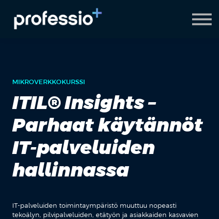
AI Coach
Pyydä demo
Hanki Professio+
MIKROVERKKOKURSSI
ITIL® Insights –
Parhaat käytännöt
IT-palveluiden
hallinnassa
IT-palveluiden toimintaympäristö muuttuu nopeasti
tekoälyn, pilvipalveluiden, etätyön ja asiakkaiden kasvavien