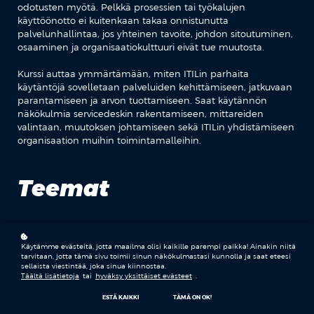
odotusten myötä. Pelkkä prosessien tai työkalujen
käyttöönotto ei kuitenkaan takaa onnistunutta
palvelunhallintaa, jos yhteinen tavoite, johdon sitoutuminen,
osaaminen ja organisaatiokulttuuri eivät tue muutosta.
Kurssi auttaa ymmärtämään, miten ITILin parhaita
käytäntöjä sovelletaan palveluiden kehittämiseen, jatkuvaan
parantamiseen ja arvon tuottamiseen. Saat käytännön
näkökulmia servicedeskin rakentamiseen, mittareiden
valintaan, muutoksen johtamiseen sekä ITILin yhdistämiseen
organisaation muihin toimintamalleihin.
Teemat
PALVELUNHALLINTA
Käytämme evästeitä, jotta maailma olisi kaikille parempi paikka! Ainakin niitä
tarvitaan, jotta tämä sivu toimii sinun näkökulmastasi kunnolla ja saat eteesi
sellaista viestintää, joka sinua kiinnostaa.
Täältä lisätietoja
tai
hyväksy yksittäiset evästeet
.
ITIL
ESTÄ KAIKKI
TÄMÄ ON OK!