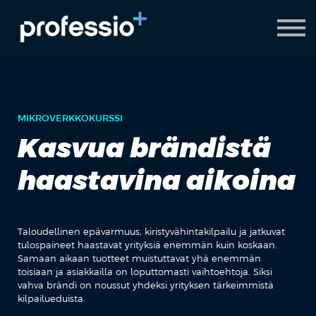
AI Coach
Pyydä demo
Hanki Professio+
MIKROVERKKOKURSSI
Kasvua brändistä
haastavina aikoina
Taloudellinen epävarmuus, kiristyvähintakilpailu ja jatkuvat
tulospaineet haastavat yrityksiä enemmän kuin koskaan.
Samaan aikaan tuotteet muistuttavat yhä enemmän
toisiaan ja asiakkailla on loputtomasti vaihtoehtoja. Siksi
vahva brändi on noussut yhdeksi yrityksen tärkeimmistä
kilpailueduista.