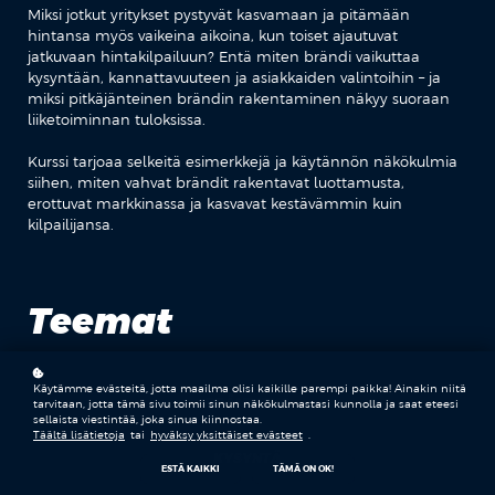
Miksi jotkut yritykset pystyvät kasvamaan ja pitämään
hintansa myös vaikeina aikoina, kun toiset ajautuvat
jatkuvaan hintakilpailuun? Entä miten brändi vaikuttaa
kysyntään, kannattavuuteen ja asiakkaiden valintoihin – ja
miksi pitkäjänteinen brändin rakentaminen näkyy suoraan
liiketoiminnan tuloksissa.
Kurssi tarjoaa selkeitä esimerkkejä ja käytännön näkökulmia
siihen, miten vahvat brändit rakentavat luottamusta,
erottuvat markkinassa ja kasvavat kestävämmin kuin
kilpailijansa.
Teemat
Käytämme evästeitä, jotta maailma olisi kaikille parempi paikka! Ainakin niitä
BRÄNDITYÖ
tarvitaan, jotta tämä sivu toimii sinun näkökulmastasi kunnolla ja saat eteesi
sellaista viestintää, joka sinua kiinnostaa.
Täältä lisätietoja
tai
hyväksy yksittäiset evästeet
.
KYSYNTÄ
ESTÄ KAIKKI
TÄMÄ ON OK!