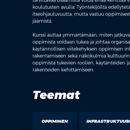
tarvittavaa osaamista voida enää kehittää v
koulutusten avulla. Työntekijöiltä edelly
itseohjautuvuutta, mutta vastuu oppimisesta
jäämistä.
Kurssi auttaa ymmärtämään, miten jatkuvaa
oppimista voidaan tukea ja johtaa organisa
käytännöllisen viitekehyksen oppimisen inf
rakentamiseen sekä näkökulmia kulttuurin,
oppimista tukevien roolien, käytänteiden ja
rakenteiden kehittämiseen.
Teemat
OPPIMINEN
INFRASTRUKTUUR