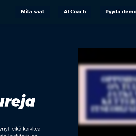
Mitä saat
AI Coach
Pyydä dem
ureja
ynyt, eikä kaikkea