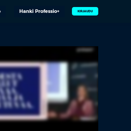
o
Hanki Professio+
KIRJAUDU