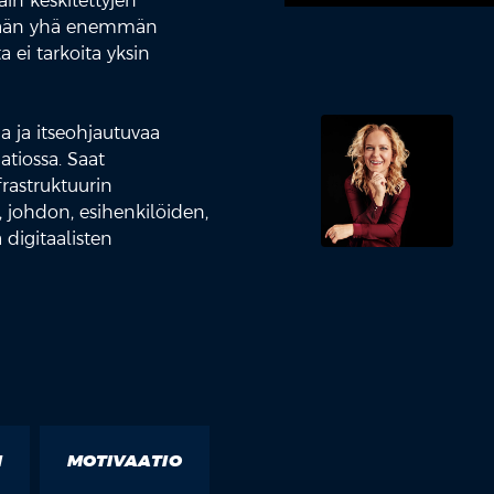
ain keskitettyjen
tetään yhä enemmän
 ei tarkoita yksin
 ja itseohjautuvaa
atiossa. Saat
rastruktuurin
 johdon, esihenkilöiden,
 digitaalisten
I
MOTIVAATIO