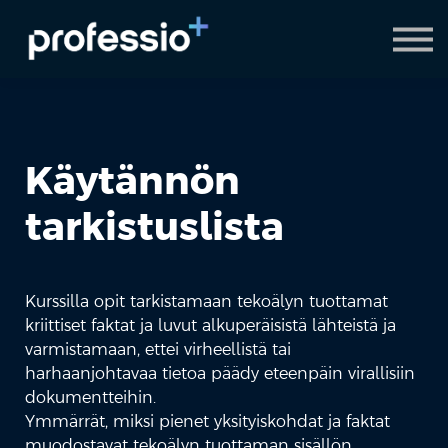
AI Coach
Pyydä demo
Hanki Professio+
Käytännön
tarkistuslista
Kurssilla opit tarkistamaan tekoälyn tuottamat
kriittiset faktat ja luvut alkuperäisistä lähteistä ja
varmistamaan, ettei virheellistä tai
harhaanjohtavaa tietoa päädy eteenpäin virallisiin
dokumentteihin.
Ymmärrät, miksi pienet yksityiskohdat ja faktat
muodostavat tekoälyn tuottaman sisällön