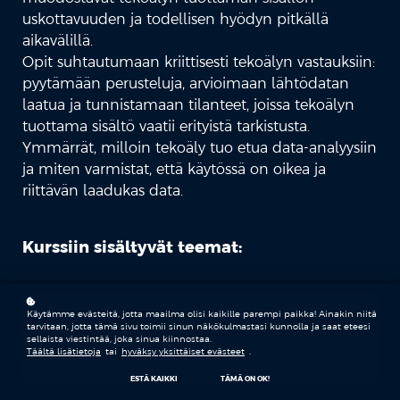
uskottavuuden ja todellisen hyödyn pitkällä
aikavälillä.
Opit suhtautumaan kriittisesti tekoälyn vastauksiin:
pyytämään perusteluja, arvioimaan lähtödatan
laatua ja tunnistamaan tilanteet, joissa tekoälyn
tuottama sisältö vaatii erityistä tarkistusta.
Ymmärrät, milloin tekoäly tuo etua data-analyysiin
ja miten varmistat, että käytössä on oikea ja
riittävän laadukas data.
Kurssiin sisältyvät teemat:
TARKISTUS
Käytämme evästeitä, jotta maailma olisi kaikille parempi paikka! Ainakin niitä
tarvitaan, jotta tämä sivu toimii sinun näkökulmastasi kunnolla ja saat eteesi
sellaista viestintää, joka sinua kiinnostaa.
Täältä lisätietoja
tai
hyväksy yksittäiset evästeet
.
VASTUU
ESTÄ KAIKKI
TÄMÄ ON OK!