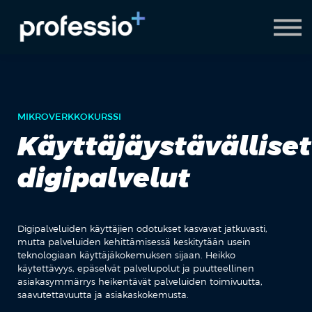
AI Coach
Pyydä demo
Hanki Professio+
MIKROVERKKOKURSSI
Käyttäjäystävälliset
digipalvelut
Digipalveluiden käyttäjien odotukset kasvavat jatkuvasti,
mutta palveluiden kehittämisessä keskitytään usein
teknologiaan käyttäjäkokemuksen sijaan. Heikko
käytettävyys, epäselvät palvelupolut ja puutteellinen
asiakasymmärrys heikentävät palveluiden toimivuutta,
saavutettavuutta ja asiakaskokemusta.