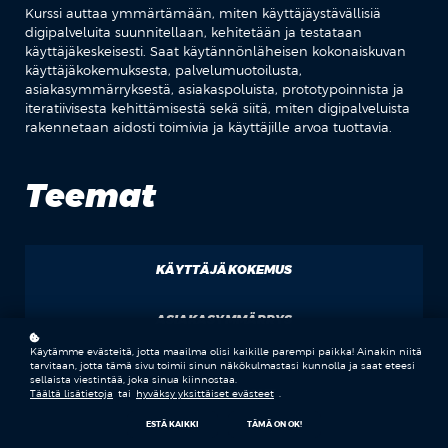
Kurssi auttaa ymmärtämään, miten käyttäjäystävällisiä
digipalveluita suunnitellaan, kehitetään ja testataan
käyttäjäkeskeisesti. Saat käytännönläheisen kokonaiskuvan
käyttäjäkokemuksesta, palvelumuotoilusta,
asiakasymmärryksestä, asiakaspoluista, prototypoinnista ja
iteratiivisesta kehittämisestä sekä siitä, miten digipalveluista
rakennetaan aidosti toimivia ja käyttäjille arvoa tuottavia.
Teemat
KÄYTTÄJÄKOKEMUS
ASIAKASYMMÄRRYS
Käytämme evästeitä, jotta maailma olisi kaikille parempi paikka! Ainakin niitä
tarvitaan, jotta tämä sivu toimii sinun näkökulmastasi kunnolla ja saat eteesi
sellaista viestintää, joka sinua kiinnostaa.
ASIAKASPOLUT
Täältä lisätietoja
tai
hyväksy yksittäiset evästeet
.
ESTÄ KAIKKI
TÄMÄ ON OK!