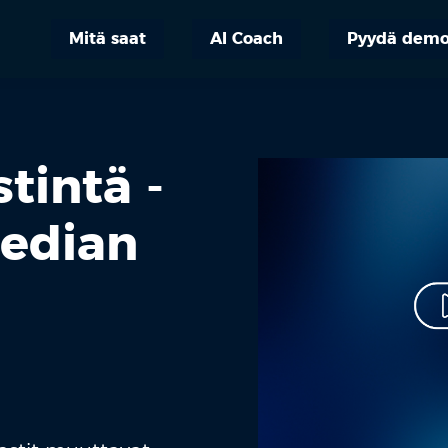
Mitä saat
AI Coach
Pyydä dem
tintä -
median