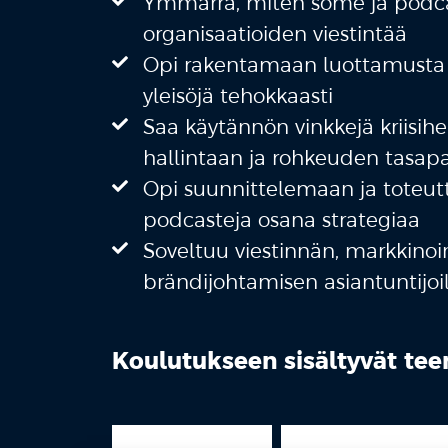
Ymmärrä, miten some ja podca
organisaatioiden viestintää
Opi rakentamaan luottamusta 
yleisöjä tehokkaasti
Saa käytännön vinkkejä kriisih
hallintaan ja rohkeuden tasap
Opi suunnittelemaan ja toteut
podcasteja osana strategiaa
Soveltuu viestinnän, markkinoi
brändijohtamisen asiantuntijoill
Koulutukseen sisältyvät tee