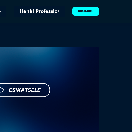
o
Hanki Professio+
KIRJAUDU