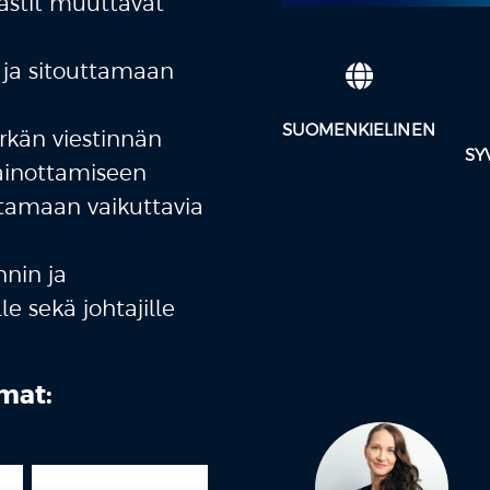
stit muuttavat
ja sitouttamaan
SUOMENKIELINEN
erkän viestinnän
SY
ainottamiseen
tamaan vaikuttavia
nnin ja
e sekä johtajille
mat: