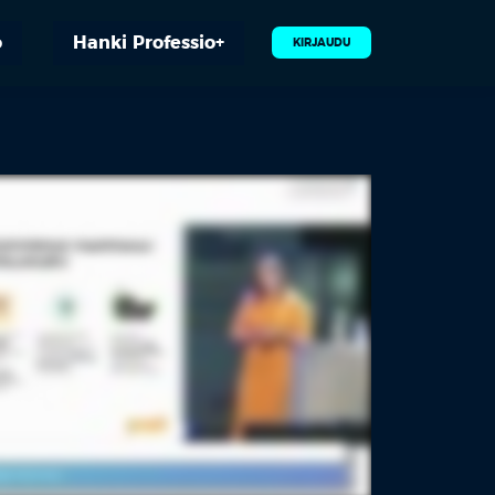
o
Hanki Professio+
KIRJAUDU