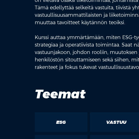
on vietävä osaksi liiketoimintaa, johtamista 
Tämä edellyttää selkeitä vastuita, tiivistä yh
vastuullisuusammattilaisten ja liiketoiminn
muuttaa tavoitteet käytännön teoiksi.
Kurssi auttaa ymmärtämään, miten ESG-työ
strategiaa ja operatiivista toimintaa. Saat 
vastuunjakoon, johdon rooliin, muutoksen
henkilöstön sitouttamiseen sekä siihen, mi
rakenteet ja fokus tukevat vastuullisuustavo
Teemat
ESG
VASTUU