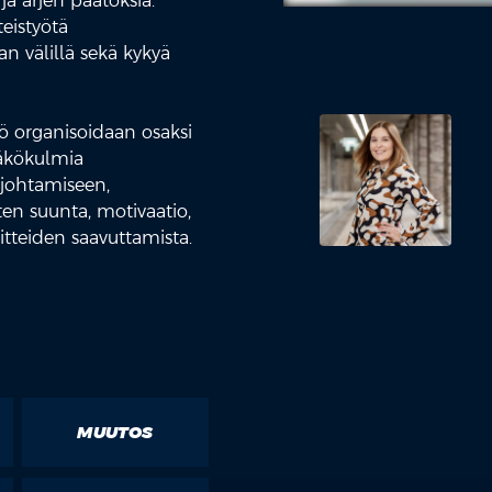
ja arjen päätöksiä.
teistyötä
an välillä sekä kykyä
 organisoidaan osaksi
näkökulmia
 johtamiseen,
ten suunta, motivaatio,
itteiden saavuttamista.
MUUTOS