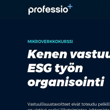
MIKROVERKKOKURSSI
Kenen vastuu
ESG työn
organisointi
Vastuullisuustavoitteet eivät toteudu pelkill