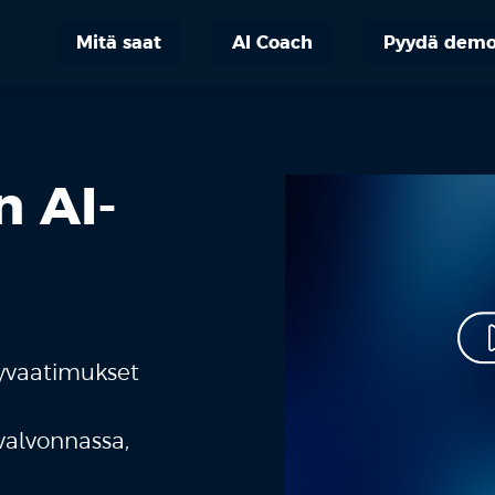
Mitä saat
AI Coach
Pyydä dem
n AI-
yvaatimukset
 valvonnassa,