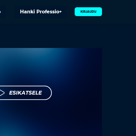
o
Hanki Professio+
KIRJAUDU