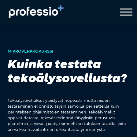
AI Coach
Pyydä demo
Hanki Professio+
MIKROVERKKOKURSSI
Kuinka testata
tekoälysovellusta?
Tekoälysovellukset yleistyvät nopeasti, mutta niiden
testaaminen ei onnistu täysin samoilla periaatteilla kuin
perinteisten ohjelmistojen testaaminen. Tekoälymallit
oppivat datasta, tekevät todennäköisyyksiin perustuvia
päätelmiä ja voivat päätyä virheellisiin tuloksiin tavoilla, joita
on vaikea havaita ilman oikeanlaista ymmärrystä.