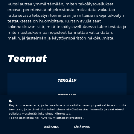
Kurssi auttaa ymmärtämään, miten tekoälysovellukset
eroavat perinteisistä ohjelmistoista, miksi data vaikuttaa
ratkaisevasti tekoälyn toimintaan ja millaisia riskejä tekoälyn
testauksessa on huomioitava. Kurssin avulla saat
kokonaiskuvan siitä, mitä tekoälysovelluksessa tulee testata ja
miten testauksen painopisteet kannattaa valita datan,
mallin, järjestelmän ja käyttöympäristön näkökulmista.
Teemat
TEKOÄLY
TESTAUS
Käytämme evästeitä, jotta maailma olisi kaikille parempi paikka! Ainakin niitä
tarvitaan, jotta tämä sivu toimii sinun näkökulmastasi kunnolla ja saat eteesi
sellaista viestintää, joka sinua kiinnostaa.
TEKOÄLYMALLIT
Täältä lisätietoja
tai
hyväksy yksittäiset evästeet
.
ESTÄ KAIKKI
TÄMÄ ON OK!