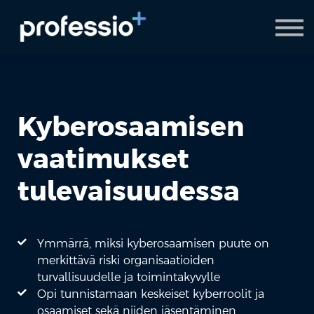
AI Coach
Pyydä demo
Hanki Professio+
Kyberosaamisen
vaatimukset
tulevaisuudessa
Ymmärrä, miksi kyberosaamisen puute on
merkittävä riski organisaatioiden
turvallisuudelle ja toimintakyvylle
Opi tunnistamaan keskeiset kyberroolit ja
osaamiset sekä niiden jäsentäminen