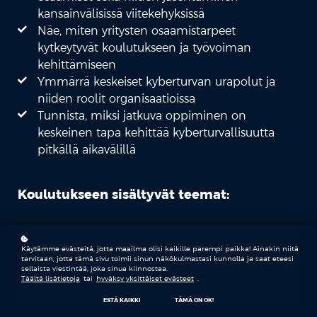
kansainvälisissä viitekehyksissä
Näe, miten yritysten osaamistarpeet
kytkeytyvät koulutukseen ja työvoiman
kehittämiseen
Ymmärrä keskeiset kyberturvan urapolut ja
niiden roolit organisaatioissa
Tunnista, miksi jatkuva oppiminen on
keskeinen tapa kehittää kyberturvallisuutta
pitkällä aikavälillä
Koulutukseen sisältyvät teemat:
KYBEROSAAMINEN
Käytämme evästeitä, jotta maailma olisi kaikille parempi paikka! Ainakin niitä
tarvitaan, jotta tämä sivu toimii sinun näkökulmastasi kunnolla ja saat eteesi
sellaista viestintää, joka sinua kiinnostaa.
Täältä lisätietoja
tai
hyväksy yksittäiset evästeet
.
OSAAJAPULA
ESTÄ KAIKKI
TÄMÄ ON OK!