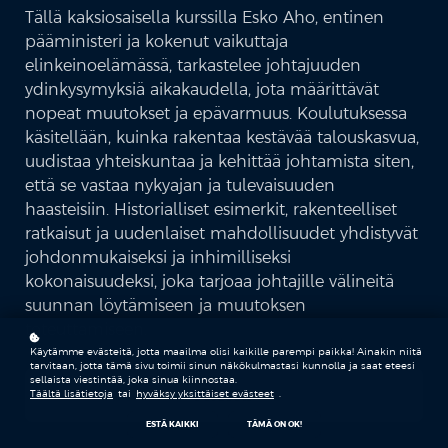
Tällä kaksiosaisella kurssilla Esko Aho, entinen
pääministeri ja kokenut vaikuttaja
elinkeinoelämässä, tarkastelee johtajuuden
ydinkysymyksiä aikakaudella, jota määrittävät
nopeat muutokset ja epävarmuus. Koulutuksessa
käsitellään, kuinka rakentaa kestävää talouskasvua,
uudistaa yhteiskuntaa ja kehittää johtamista siten,
että se vastaa nykyajan ja tulevaisuuden
haasteisiin. Historialliset esimerkit, rakenteelliset
ratkaisut ja uudenlaiset mahdollisuudet yhdistyvät
johdonmukaiseksi ja inhimilliseksi
kokonaisuudeksi, joka tarjoaa johtajille välineitä
suunnan löytämiseen ja muutoksen
toteuttamiseen.
Käytämme evästeitä, jotta maailma olisi kaikille parempi paikka! Ainakin niitä
tarvitaan, jotta tämä sivu toimii sinun näkökulmastasi kunnolla ja saat eteesi
sellaista viestintää, joka sinua kiinnostaa.
Aloita
Täältä lisätietoja
tai
hyväksy yksittäiset evästeet
.
ESTÄ KAIKKI
TÄMÄ ON OK!