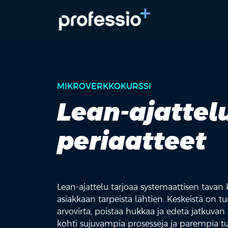
MIKROVERKKOKURSSI
Lean-ajattel
periaatteet
Lean-ajattelu tarjoaa systemaattisen tavan 
asiakkaan tarpeista lähtien. Keskeistä on 
arvovirta, poistaa hukkaa ja edetä jatkuva
kohti sujuvampia prosesseja ja parempia tu