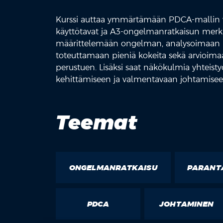
Kurssi auttaa ymmärtämään PDCA-mallin vai
käyttötavat ja A3-ongelmanratkaisun merki
määrittelemään ongelman, analysoimaan nyk
toteuttamaan pieniä kokeita sekä arvioimaa
perustuen. Lisäksi saat näkökulmia yhteis
kehittämiseen ja valmentavaan johtamisee
Teemat
ONGELMANRATKAISU
PARANT
PDCA
JOHTAMINEN