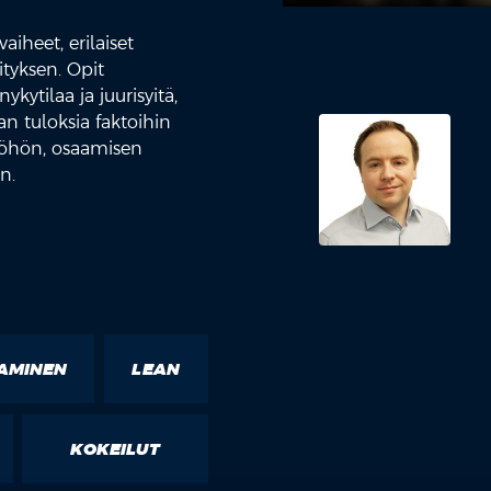
heet, erilaiset
tyksen. Opit
ytilaa ja juurisyitä,
n tuloksia faktoihin
työhön, osaamisen
n.
AMINEN
LEAN
KOKEILUT