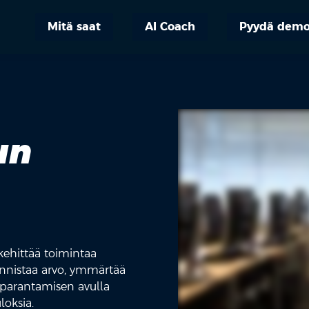
Mitä saat
AI Coach
Pyydä dem
un
kehittää toimintaa
tunnistaa arvo, ymmärtää
n parantamisen avulla
loksia.