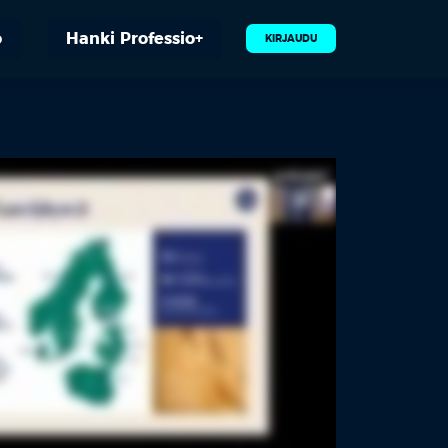
o
Hanki Professio+
KIRJAUDU