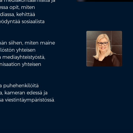
la mediakohtaamisilla ja
essa opit, miten
diassa, kehittää
ödyntää sosiaalista
män siihen, miten maine
löstön yhteisen
a mediayhteistyöstä,
ganisaation yhteisen
ja puhehenkilöitä
a, kameran edessä ja
a viestintäympäristössä.