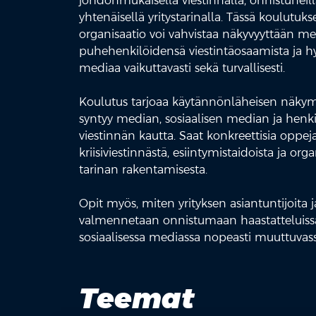
johdonmukaisella viestinnällä, onnistuneil
yhtenäisellä yritystarinalla. Tässä koulutuks
organisaatio voi vahvistaa näkyvyyttään me
puhehenkilöidensä viestintäosaamista ja hy
mediaa vaikuttavasti sekä turvallisesti.
Koulutus tarjoaa käytännönläheisen näky
syntyy median, sosiaalisen median ja henki
viestinnän kautta. Saat konkreettisia oppej
kriisiviestinnästä, esiintymistaidoista ja or
tarinan rakentamisesta.
Opit myös, miten yrityksen asiantuntijoita 
valmennetaan onnistumaan haastatteluiss
sosiaalisessa mediassa nopeasti muuttuvass
Teemat