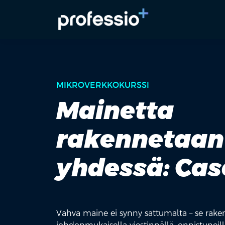
MIKROVERKKOKURSSI
Mainetta
rakennetaan
yhdessä: Cas
Vahva maine ei synny sattumalta – se rak