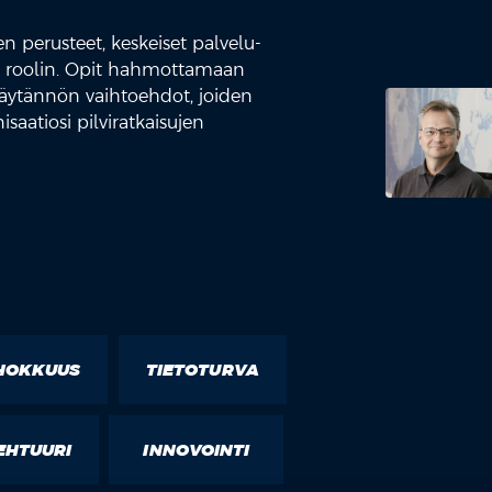
 perusteet, keskeiset palvelu-
ien roolin. Opit hahmottamaan
käytännön vaihtoehdot, joiden
saatiosi pilviratkaisujen
HOKKUUS
TIETOTURVA
EHTUURI
INNOVOINTI