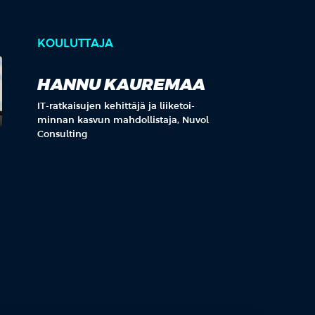
KOULUTTAJA
HANNU KAUREMAA
IT-rat­kai­su­jen ke­hit­tä­jä ja lii­ke­toi­
min­nan kas­vun mah­dol­lis­ta­ja, Nu­vol
Con­sul­ting