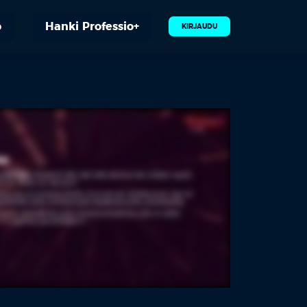
o
Hanki Professio+
KIRJAUDU