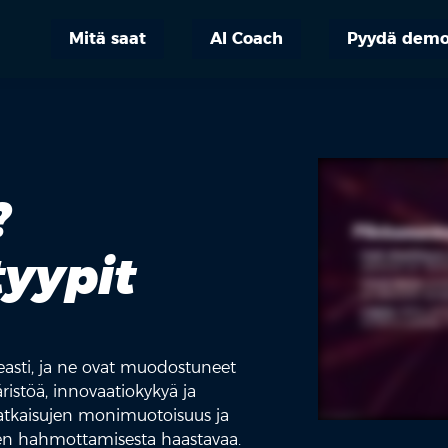
Mitä saat
AI Coach
Pyydä dem
?
tyypit
easti, ja ne ovat muodostuneet
ristöä, innovaatiokykyä ja
ratkaisujen monimuotoisuus ja
en hahmottamisesta haastavaa.