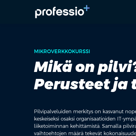
MIKROVERKKOKURSSI
Mikä on pilvi
Perusteet ja 
Pilvipalveluiden merkitys on kasvanut nop
keskeiseksi osaksi organisaatioiden IT-ympä
liiketoiminnan kehittämistä. Samalla pilvi
vaihtoehtojen määrä tekevät kokonaisuud