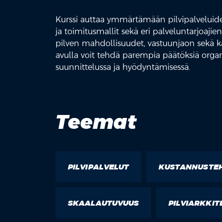
Kurssi auttaa ymmärtämään pilvipalveluiden
ja toimitusmallit sekä eri palveluntarjoaj
pilven mahdollisuudet, vastuunjaon sekä 
avulla voit tehdä parempia päätöksiä organi
suunnittelussa ja hyödyntämisessä.
Teemat
PILVIPALVELUT
KUSTANNUSTE
SKAALAUTUVUUS
PILVIARKKIT