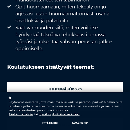
Opit huomaamaan, miten tekoäly on jo
arjessasi: usein huomaamattomasti osana
sovelluksia ja palveluita.
Saat varmuuden siitä, miten voit itse
hyödyntää tekoälyä tehokkaasti omassa
työssäsi ja rakentaa vahvan perustan jatko-
oppimiselle.
Koulutukseen sisältyvät teemat:
TODENNÄKÖISYYS
Käytämme evästeitä, jotta maailma olisi kaikille parempi paikka! Ainakin niitä
TEKOÄLY
tarvitaan, jotta tämä sivu toimii sinun näkökulmastasi kunnolla ja saat eteesi
sellaista viestintää, joka sinua kiinnostaa.
Täältä lisätietoja
tai
hyväksy yksittäiset evästeet
.
ESTÄ KAIKKI
TÄMÄ ON OK!
DATA