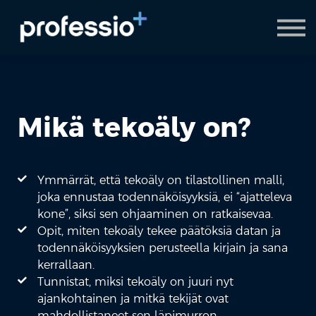
AI Coach
Pyydä demo
Hanki Professio+
Mikä tekoäly on?
Ymmärrät, että tekoäly on tilastollinen malli,
joka ennustaa todennäköisyyksiä, ei “ajatteleva
kone”, siksi sen ohjaaminen on ratkaisevaa.
Opit, miten tekoäly tekee päätöksiä datan ja
todennäköisyyksien perusteella kirjain ja sana
kerrallaan.
Tunnistat, miksi tekoäly on juuri nyt
ajankohtainen ja mitkä tekijät ovat
mahdollistaneet sen läpimurron.