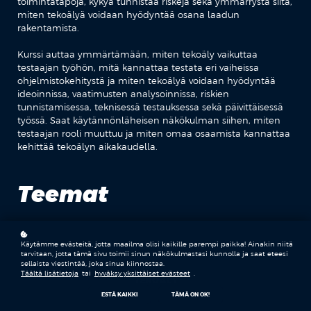
toimintatapoja, kykyä tunnistaa riskejä sekä ymmärrystä siitä,
miten tekoälyä voidaan hyödyntää osana laadun
rakentamista.
Kurssi auttaa ymmärtämään, miten tekoäly vaikuttaa
testaajan työhön, mitä kannattaa testata eri vaiheissa
ohjelmistokehitystä ja miten tekoälyä voidaan hyödyntää
ideoinnissa, vaatimusten analysoinnissa, riskien
tunnistamisessa, teknisessä testauksessa sekä päivittäisessä
työssä. Saat käytännönläheisen näkökulman siihen, miten
testaajan rooli muuttuu ja miten omaa osaamista kannattaa
kehittää tekoälyn aikakaudella.
Teemat
Käytämme evästeitä, jotta maailma olisi kaikille parempi paikka! Ainakin niitä
OHJELMISTOTESTAUS
tarvitaan, jotta tämä sivu toimii sinun näkökulmastasi kunnolla ja saat eteesi
sellaista viestintää, joka sinua kiinnostaa.
Täältä lisätietoja
tai
hyväksy yksittäiset evästeet
.
TEKOÄLY
ESTÄ KAIKKI
TÄMÄ ON OK!