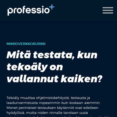
AI Coach
Pyydä demo
Hanki Professio+
MIKROVERKKOKURSSI
Mitä testata, kun
tekoäly on
vallannut kaiken?
Tekoäly muuttaa ohjelmistokehitystä, testausta ja
laadunvarmistusta nopeammin kuin koskaan aiemmin.
Monet perinteiset testauksen käytännöt ovat edelleen
hyödyllisiä, mutta niiden rinnalle tarvitaan uusia