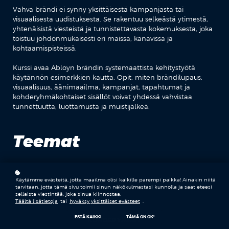
Vahva brändi ei synny yksittäisestä kampanjasta tai
visuaalisesta uudistuksesta. Se rakentuu selkeästä ytimestä,
yhtenäisistä viesteistä ja tunnistettavasta kokemuksesta, joka
toistuu johdonmukaisesti eri maissa, kanavissa ja
kohtaamispisteissä.
Kurssi avaa Abloyn brändin systemaattista kehitystyötä
käytännön esimerkkien kautta. Opit, miten brändilupaus,
visuaalisuus, äänimaailma, kampanjat, tapahtumat ja
kohderyhmäkohtaiset sisällöt voivat yhdessä vahvistaa
tunnettuutta, luottamusta ja muistijälkeä.
Teemat
LUOTTAMUS
Käytämme evästeitä, jotta maailma olisi kaikille parempi paikka! Ainakin niitä
tarvitaan, jotta tämä sivu toimii sinun näkökulmastasi kunnolla ja saat eteesi
sellaista viestintää, joka sinua kiinnostaa.
Täältä lisätietoja
tai
hyväksy yksittäiset evästeet
.
ESTÄ KAIKKI
TÄMÄ ON OK!
KOHDERYHMÄT