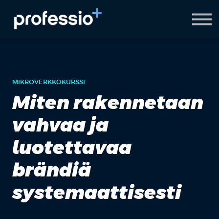
AI Coach
Pyydä demo
Hanki Professio+
MIKROVERKKOKURSSI
Miten rakennetaan
vahvaa ja
luotettavaa
brändiä
systemaattisesti