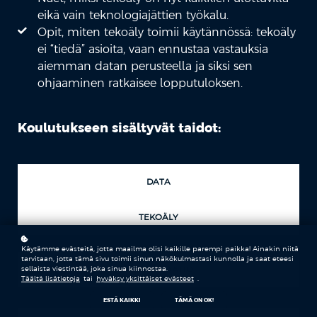
eikä vain teknologiajättien työkalu.
Opit, miten tekoäly toimii käytännössä: tekoäly
ei “tiedä” asioita, vaan ennustaa vastauksia
aiemman datan perusteella ja siksi sen
ohjaaminen ratkaisee lopputuloksen.
Koulutukseen sisältyvät taidot:
DATA
TEKOÄLY
Käytämme evästeitä, jotta maailma olisi kaikille parempi paikka! Ainakin niitä
tarvitaan, jotta tämä sivu toimii sinun näkökulmastasi kunnolla ja saat eteesi
DIGITALISAATIO
sellaista viestintää, joka sinua kiinnostaa.
Täältä lisätietoja
tai
hyväksy yksittäiset evästeet
.
ESTÄ KAIKKI
TÄMÄ ON OK!