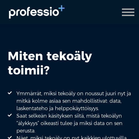
AI Coach
Pyydä demo
Hanki Professio+
Miten tekoäly
toimii?
Ymmärrät, miksi tekoäly on noussut juuri nyt ja
mitkä kolme asiaa sen mahdollistivat: data,
laskentateho ja helppokäyttöisyys.
Saat selkeän käsityksen siitä, mistä tekoälyn
“älykkyys” oikeasti tulee ja miksi data on sen
perusta.
Näet, miksi tekoäly on nyt kaikkien ulottuvilla