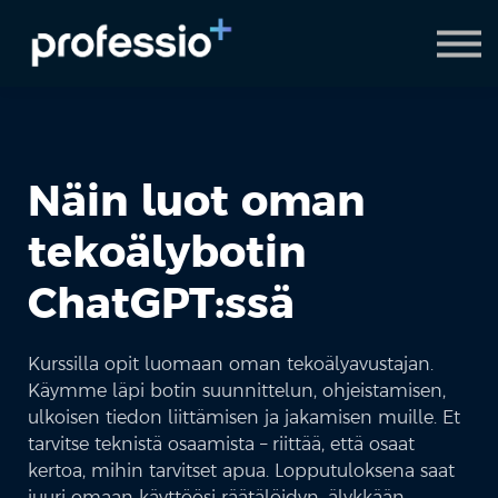
AI Coach
Pyydä demo
Hanki Professio+
Näin luot oman
tekoälybotin
ChatGPT:ssä
Kurssilla opit luomaan oman tekoälyavustajan.
Käymme läpi botin suunnittelun, ohjeistamisen,
ulkoisen tiedon liittämisen ja jakamisen muille. Et
tarvitse teknistä osaamista – riittää, että osaat
kertoa, mihin tarvitset apua. Lopputuloksena saat
juuri omaan käyttöösi räätälöidyn, älykkään