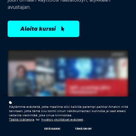
avustajan.
Aloita kurssi
Käytämme evästeitä, jotta maailma olisi kaikille parempi paikka! Ainakin niitä
tarvitaan, jotta tämä sivu toimii sinun näkökulmastasi kunnolla ja saat eteesi
sellaista viestintää, joka sinua kiinnostaa.
Täältä lisätietoja
tai
hyväksy yksittäiset evästeet
.
ESTÄ KAIKKI
TÄMÄ ON OK!