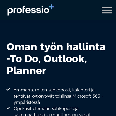
AI Coach
Pyydä demo
Hanki Professio+
Oman työn hallinta
-To Do, Outlook,
Planner
Ymmärrä, miten sähköposti, kalenteri ja
tehtävät kytkeytyvät toisiinsa Microsoft 365 -
ympäristössä
Opi käsittelemään sähköposteja
systemaattisesti ja muuttamaan viestit