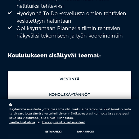
hallituiksi tehtäviksi
Hyödynnä To Do -sovellusta omien tehtävien
keskitettyyn hallintaan
Opi käyttämään Planneria tiimin tehtävien
näkyväksi tekemiseen ja työn koordinointiin
Koulutukseen sisältyvät teemat:
VIESTINTÄ
KOKOUSKÄYTÄNNÖT
Käytämme evästeitä, jotta maailma olisi kaikille parempi paikka! Ainakin niitä
tarvitaan, jotta tämä sivu toimii sinun näkökulmastasi kunnolla ja saat eteesi
YHTEISTYÖ
sellaista viestintää, joka sinua kiinnostaa.
Täältä lisätietoja
tai
hyväksy yksittäiset evästeet
.
ESTÄ KAIKKI
TÄMÄ ON OK!