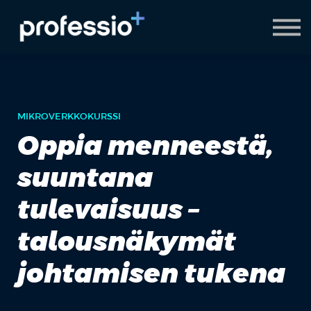
AI Coach
Pyydä demo
Hanki Professio+
MIKROVERKKOKURSSI
Oppia menneestä,
suuntana
tulevaisuus –
talousnäkymät
johtamisen tukena