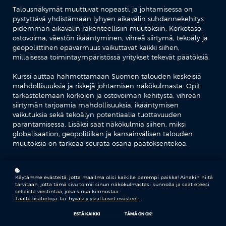
Talousnäkymät muuttuvat nopeasti, ja johtamisessa on
pystyttävä yhdistämään lyhyen aikavälin suhdannekehitys
pidemmän aikavälin rakenteellisiin muutoksiin. Korkotaso,
ostovoima, väestön ikääntyminen, vihreä siirtymä, tekoäly ja
geopoliittinen epävarmuus vaikuttavat kaikki siihen,
millaisessa toimintaympäristössä yritykset tekevät päätöksiä.
Kurssi auttaa hahmottamaan Suomen talouden keskeisiä
mahdollisuuksia ja riskejä johtamisen näkökulmasta. Opit
tarkastelemaan korkojen ja ostovoiman kehitystä, vihreän
siirtymän tarjoamia mahdollisuuksia, ikääntymisen
vaikutuksia sekä tekoälyn potentiaalia tuottavuuden
parantamisessa. Lisäksi saat näkökulmia siihen, miksi
globalisaation, geopolitiikan ja kansainvälisen talouden
muutoksia on tärkeää seurata osana päätöksentekoa.
Teemat
Käytämme evästeitä, jotta maailma olisi kaikille parempi paikka! Ainakin niitä
tarvitaan, jotta tämä sivu toimii sinun näkökulmastasi kunnolla ja saat eteesi
sellaista viestintää, joka sinua kiinnostaa.
Täältä lisätietoja
tai
hyväksy yksittäiset evästeet
.
TALOUSNÄKYMÄT
ESTÄ KAIKKI
TÄMÄ ON OK!