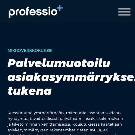
AI Coach
Pyydä demo
Hanki Professio+
MIKROVERKKOKURSSI
Palvelumuotoilu
asiakasymmärrykse
tukena
Kurssi auttaa ymmärtämään, miten asiakasdataa voidaan
hyödyntää tavoitteellisesti palveluiden, asiakaskokemuksen
ja liiketoiminnan kehittämisessä. Koulutuksessa käsitellään
asiakasymmärryksen rakentamista datan avulla, eri