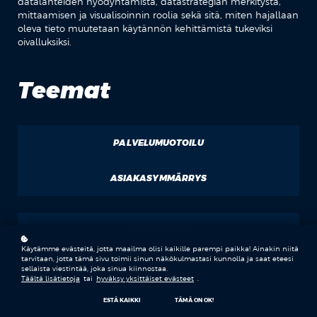
datalähteiden hyödyntämistä, datastrategian merkitystä,
mittaamisen ja visualisoinnin roolia sekä sitä, miten hajallaan
oleva tieto muutetaan käytännön kehittämistä tukeviksi
oivalluksiksi.
Teemat
PALVELUMUOTOILU
ASIAKASYMMÄRRYS
ASIAKASDATA
Käytämme evästeitä, jotta maailma olisi kaikille parempi paikka! Ainakin niitä
tarvitaan, jotta tämä sivu toimii sinun näkökulmastasi kunnolla ja saat eteesi
sellaista viestintää, joka sinua kiinnostaa.
Täältä lisätietoja
tai
hyväksy yksittäiset evästeet
.
DATASTRATEGIA
ESTÄ KAIKKI
TÄMÄ ON OK!