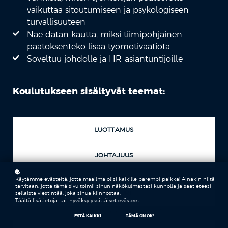
vaikuttaa sitoutumiseen ja psykologiseen
turvallisuuteen
Näe datan kautta, miksi tiimipohjainen
päätöksenteko lisää työmotivaatiota
Soveltuu johdolle ja HR-asiantuntijoille
Koulutukseen sisältyvät teemat:
LUOTTAMUS
JOHTAJUUS
Käytämme evästeitä, jotta maailma olisi kaikille parempi paikka! Ainakin niitä
tarvitaan, jotta tämä sivu toimii sinun näkökulmastasi kunnolla ja saat eteesi
KULTTUURI
sellaista viestintää, joka sinua kiinnostaa.
Täältä lisätietoja
tai
hyväksy yksittäiset evästeet
.
ESTÄ KAIKKI
TÄMÄ ON OK!