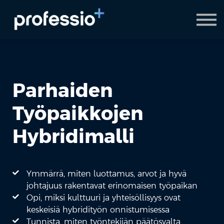
AI Coach
Pyydä demo
Hanki Professio+
Parhaiden
Työpaikkojen
Hybridimalli
Ymmärrä, miten luottamus, arvot ja hyvä
johtajuus rakentavat erinomaisen työpaikan
Opi, miksi kulttuuri ja yhteisöllisyys ovat
keskeisiä hybridityön onnistumisessa
Tunnista, miten työntekijän päätösvalta