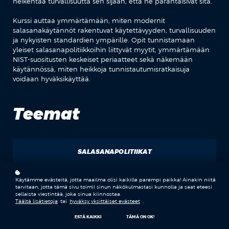
heikentää turvallisuutta sen sijaan, että ne parantaisivat sitä.
Kurssi auttaa ymmärtämään, miten modernit
salasanakäytännöt rakentuvat käytettävyyden, turvallisuuden
ja nykyisten standardien ympärille. Opit tunnistamaan
yleiset salasanapolitiikkoihin liittyvät myytit, ymmärtämään
NIST-suositusten keskeiset periaatteet sekä näkemään
käytännössä, miten heikkoja tunnistautumisratkaisuja
voidaan hyväksikäyttää.
Teemat
SALASANAPOLITIIKAT
TIETOTURVA
Käytämme evästeitä, jotta maailma olisi kaikille parempi paikka! Ainakin niitä
tarvitaan, jotta tämä sivu toimii sinun näkökulmastasi kunnolla ja saat eteesi
sellaista viestintää, joka sinua kiinnostaa.
Täältä lisätietoja
tai
hyväksy yksittäiset evästeet
.
KÄYTETTÄVYYS
ESTÄ KAIKKI
TÄMÄ ON OK!