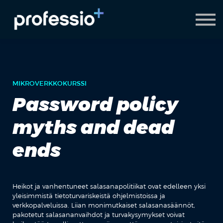
AI Coach
Pyydä demo
Hanki Professio+
MIKROVERKKOKURSSI
Password policy
myths and dead
ends
Heikot ja vanhentuneet salasanapolitiikat ovat edelleen yksi
yleisimmistä tietoturvariskeistä ohjelmistoissa ja
verkkopalveluissa. Liian monimutkaiset salasanasäännöt,
pakotetut salasananvaihdot ja turvakysymykset voivat