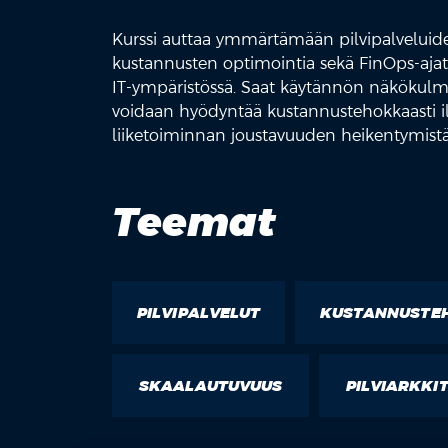
Kurssi auttaa ymmärtämään pilvipalveluid
kustannusten optimointia sekä FinOps-aja
IT-ympäristössä. Saat käytännön näkökulmia
voidaan hyödyntää kustannustehokkaasti il
liiketoiminnan joustavuuden heikentymistä
Teemat
PILVIPALVELUT
KUSTANNUSTE
SKAALAUTUVUUS
PILVIARKKI