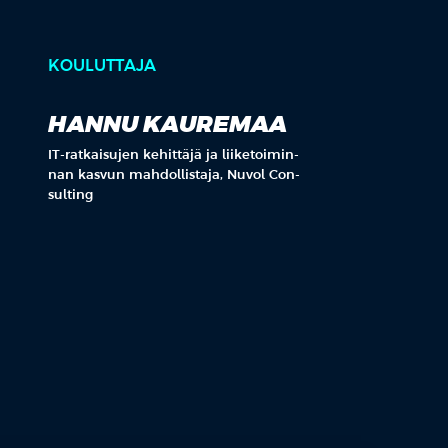
KOULUTTAJA
HANNU KAUREMAA
IT-rat­kai­su­jen ke­hit­tä­jä ja lii­ke­toi­min­
nan kas­vun mah­dol­lis­ta­ja, Nu­vol Con­
sul­ting