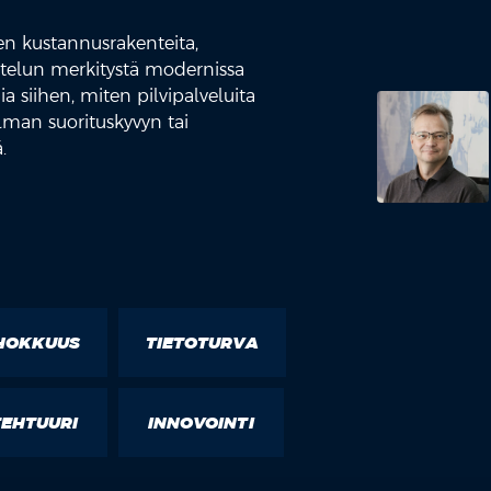
en kustannusrakenteita,
ttelun merkitystä modernissa
 siihen, miten pilvipalveluita
man suorituskyvyn tai
.
HOKKUUS
TIETOTURVA
TEHTUURI
INNOVOINTI