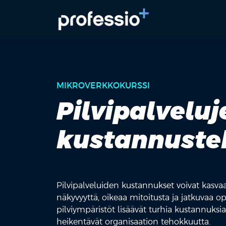
MIKROVERKKOKURSSI
Pilvipalveluj
kustannuste
Pilvipalveluiden kustannukset voivat kasva
näkyvyyttä, oikeaa mitoitusta ja jatkuvaa op
pilviympäristöt lisäävät turhia kustannuksia
heikentävät organisaation tehokkuutta.