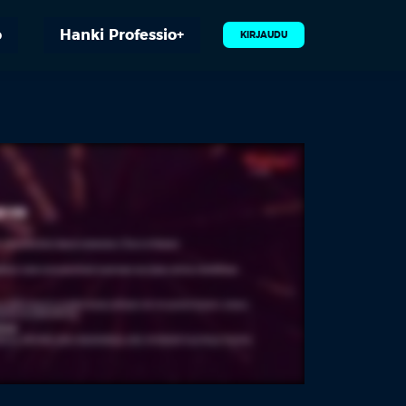
o
Hanki Professio+
KIRJAUDU