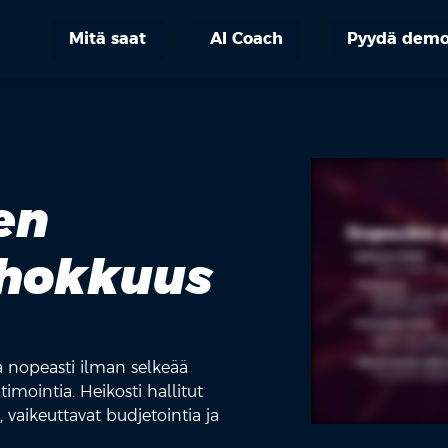
Mitä saat
AI Coach
Pyydä dem
en
hokkuus
a nopeasti ilman selkeää
timointia. Heikosti hallitut
, vaikeuttavat budjetointia ja