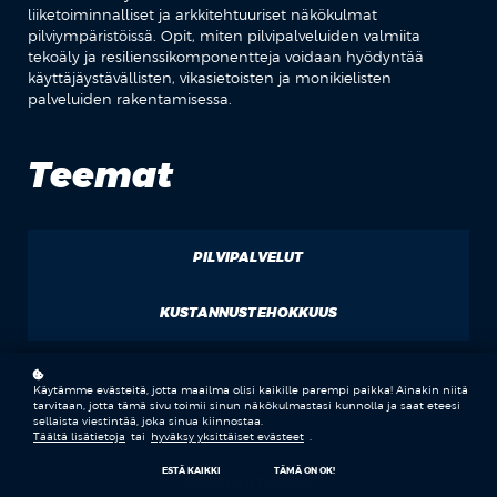
liiketoiminnalliset ja arkkitehtuuriset näkökulmat
pilviympäristöissä. Opit, miten pilvipalveluiden valmiita
tekoäly ja resilienssikomponentteja voidaan hyödyntää
käyttäjäystävällisten, vikasietoisten ja monikielisten
palveluiden rakentamisessa.
Teemat
PILVIPALVELUT
KUSTANNUSTEHOKKUUS
Käytämme evästeitä, jotta maailma olisi kaikille parempi paikka! Ainakin niitä
TIETOTURVA
tarvitaan, jotta tämä sivu toimii sinun näkökulmastasi kunnolla ja saat eteesi
sellaista viestintää, joka sinua kiinnostaa.
Täältä lisätietoja
tai
hyväksy yksittäiset evästeet
.
ESTÄ KAIKKI
TÄMÄ ON OK!
SKAALAUTUVUUS