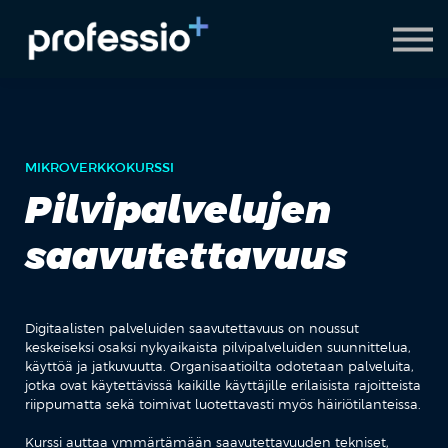
AI Coach
Pyydä demo
Hanki Professio+
MIKROVERKKOKURSSI
Pilvipalvelujen
saavutettavuus
Digitaalisten palveluiden saavutettavuus on noussut
keskeiseksi osaksi nykyaikaista pilvipalveluiden suunnittelua,
käyttöä ja jatkuvuutta. Organisaatioilta odotetaan palveluita,
jotka ovat käytettävissä kaikille käyttäjille erilaisista rajoitteista
riippumatta sekä toimivat luotettavasti myös häiriötilanteissa.
Kurssi auttaa ymmärtämään saavutettavuuden tekniset,