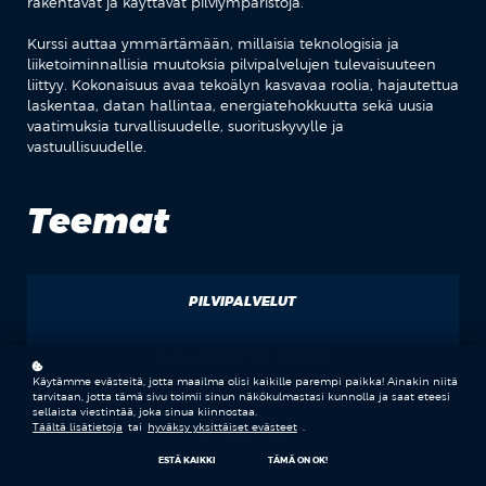
rakentavat ja käyttävät pilviympäristöjä.
Kurssi auttaa ymmärtämään, millaisia teknologisia ja
liiketoiminnallisia muutoksia pilvipalvelujen tulevaisuuteen
liittyy. Kokonaisuus avaa tekoälyn kasvavaa roolia, hajautettua
laskentaa, datan hallintaa, energiatehokkuutta sekä uusia
vaatimuksia turvallisuudelle, suorituskyvylle ja
vastuullisuudelle.
Teemat
PILVIPALVELUT
KUSTANNUSTEHOKKUUS
Käytämme evästeitä, jotta maailma olisi kaikille parempi paikka! Ainakin niitä
tarvitaan, jotta tämä sivu toimii sinun näkökulmastasi kunnolla ja saat eteesi
sellaista viestintää, joka sinua kiinnostaa.
Täältä lisätietoja
tai
hyväksy yksittäiset evästeet
.
TIETOTURVA
ESTÄ KAIKKI
TÄMÄ ON OK!