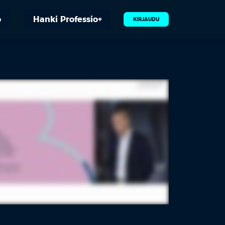
o
Hanki Professio+
KIRJAUDU