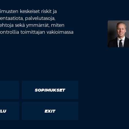
musten keskeiset riskit ja
taatiota, palvelutasoja,
it-ehtoja sekä ymmärrät, miten
ontrollia toimittajan vakioimassa
SOPIMUKSET
ELU
EXIT