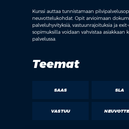
Kurssi auttaa tunnistamaan pilvipalvelusopi
neuvottelukohdat. Opit arvioimaan dokumen
palveluhyvityksiä, vastuunrajoituksia ja ex
sopimuksilla voidaan vahvistaa asiakkaan k
palvelussa.
Teemat
SAAS
SLA
VASTUU
NEUVOTT