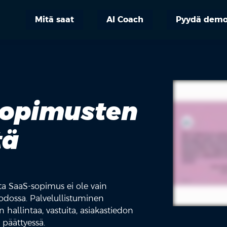
Mitä saat
AI Coach
Pyydä dem
sopimusten
tä
tta SaaS-sopimus ei ole vain
odossa. Palvelullistuminen
allintaa, vastuita, asiakastiedon
 päättyessä.