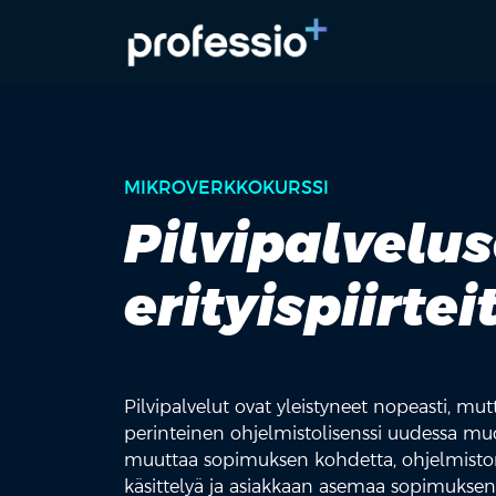
MIKROVERKKOKURSSI
Pilvipalvelu
erityispiirtei
Pilvipalvelut ovat yleistyneet nopeasti, mu
perinteinen ohjelmistolisenssi uudessa mu
muuttaa sopimuksen kohdetta, ohjelmiston h
käsittelyä ja asiakkaan asemaa sopimuksen