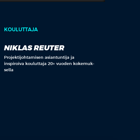
KOULUTTAJA
NIKLAS REUTER
Projektijohtamisen asiantuntija ja
inspiroiva kouluttaja 20+ vuo­den ko­ke­muk­
sel­la