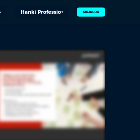
o
Hanki Professio+
KIRJAUDU