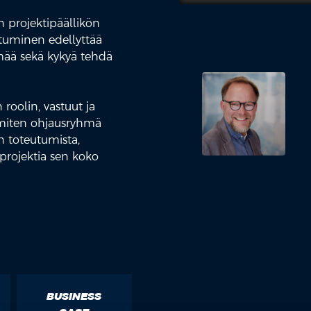
n projektipäällikön
stuminen edellyttää
hmää sekä kykyä tehdä
oolin, vastuut ja
, miten ohjausryhmä
en toteutumista,
projektia sen koko
BUSINESS