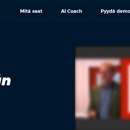
Mitä saat
AI Coach
Pyydä dem
än