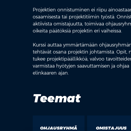
Projektien onnistuminen ei riipu ainoastaa
osaamisesta tai projektitiimin työstä. Onni
aktiivista omistajuutta, toimivaa ohjausry
oikeita päätöksiä projektin eri vaiheissa.
Kurssi auttaa ymmärtämään ohjausryhmän r
tehtävät osana projektin johtamista. Opit
tukee projektipäällikköä, valvoo tavoitteid
varmistaa hyötyjen saavuttamisen ja ohjaa 
elinkaaren ajan.
Teemat
OHJAUSRYHMÄ
OMISTAJUUS