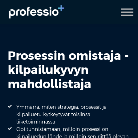
AI Coach
Pyydä demo
Hanki Professio+
Prosessin omistaja -
kilpailukyvyn
mahdollistaja
Ymmärrä, miten strategia, prosessit ja
kilpailuetu kytkeytyvät toisiinsa
liiketoiminnassa
Opi tunnistamaan, milloin prosessi on
kilpailuedun lähde ja milloin sen riittää olevan