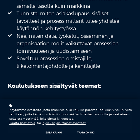
samalla tasolla kuin markkina
Tunnista, miten asiakaslupaus, sisäiset
tavoitteet ja prosessimittarit tulee yhdistää
käytännön kehitystyössä
Näe, miten data, työkalut, osaaminen ja
organisaation roolit vaikuttavat prosessien
toimivuuteen ja uudistamiseen
Soveltuu prosessien omistajille,
liiketoimintajohdolle ja kehittäjille
Koulutukseen sisältyvät teemat:
PROSESSIJOHTAMINEN
Käytämme evästeitä, jotta maailma olisi kaikille parempi paikka! Ainakin niitä
tarvitaan, jotta tämä sivu toimii sinun näkökulmastasi kunnolla ja saat eteesi
sellaista viestintää, joka sinua kiinnostaa.
Täältä lisätietoja
tai
hyväksy yksittäiset evästeet
.
KILPAILUETU
ESTÄ KAIKKI
TÄMÄ ON OK!