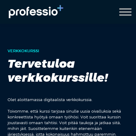
AI Coach
Pyydä demo
Hanki Professio+
VERKKOKURSSI
Tervetuloa
verkkokurssille!
Olet aloittamassa digitaalista verkkokurssia.
Toivomme, että kurssi tarjoaa sinulle uusia oivalluksia sekä
konkreettista hyötyä omaan työhösi. Voit suorittaa kurssin
joustavasti omaan tahtiisi. Voit pitää taukoja ja jatkaa siitä,
mihin jäit. Suosittelemme kuitenkin etenemään
järjestyksessä, jotta kokonaisuus hahmottuu paremmin.