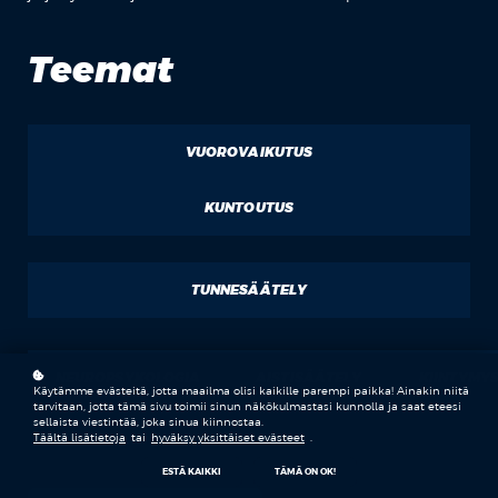
Teemat
VUOROVAIKUTUS
KUNTOUTUS
TUNNESÄÄTELY
NEUROPSYKOLOGIA
AISTISÄÄTELY
KIINTYMY
Käytämme evästeitä, jotta maailma olisi kaikille parempi paikka! Ainakin niitä
tarvitaan, jotta tämä sivu toimii sinun näkökulmastasi kunnolla ja saat eteesi
sellaista viestintää, joka sinua kiinnostaa.
Täältä lisätietoja
tai
hyväksy yksittäiset evästeet
.
ESTÄ KAIKKI
TÄMÄ ON OK!