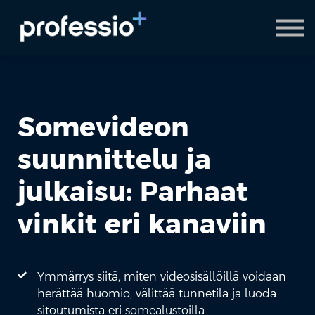
AI Coach
Pyydä demo
Hanki Professio+
Somevideon
suunnittelu ja
julkaisu: Parhaat
vinkit eri kanaviin
Ymmärrys siitä, miten videosisällöillä voidaan
herättää huomio, välittää tunnetila ja luoda
sitoutumista eri somealustoilla