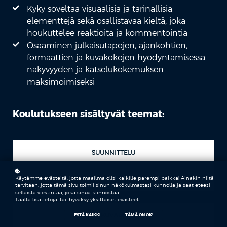
Kyky soveltaa visuaalisia ja tarinallisia
elementtejä sekä osallistavaa kieltä, joka
houkuttelee reaktioita ja kommentointia
Osaaminen julkaisutapojen, ajankohtien,
formaattien ja kuvakokojen hyödyntämisessä
näkyvyyden ja katselukokemuksen
maksimoimiseksi
Koulutukseen sisältyvät teemat:
SUUNNITTELU
KOHDENTAMINEN
Käytämme evästeitä, jotta maailma olisi kaikille parempi paikka! Ainakin niitä
tarvitaan, jotta tämä sivu toimii sinun näkökulmastasi kunnolla ja saat eteesi
sellaista viestintää, joka sinua kiinnostaa.
Täältä lisätietoja
tai
hyväksy yksittäiset evästeet
.
KUVAUS
ESTÄ KAIKKI
TÄMÄ ON OK!